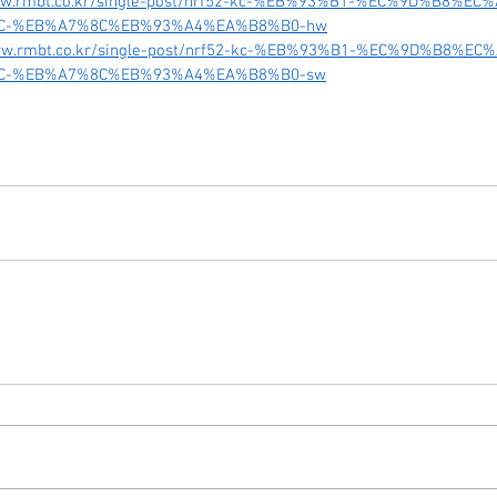
www.rmbt.co.kr/single-post/nrf52-kc-%EB%93%B1-%EC%9D%B8%EC
C-%EB%A7%8C%EB%93%A4%EA%B8%B0-hw
www.rmbt.co.kr/single-post/nrf52-kc-%EB%93%B1-%EC%9D%B8%EC
C-%EB%A7%8C%EB%93%A4%EA%B8%B0-sw