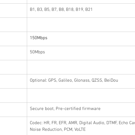
B1, B3, B5, B7, B8, B18, B19, B21
150Mbps
50Mbps
Optional: GPS, Galileo, Glonass, QZSS, BeiDou
Secure boot, Pre-certified firmware
Codec: HR, FR, EFR, AMR, Digital Audio, DTMF, Echo Ca
Noise Reduction, PCM, VoLTE