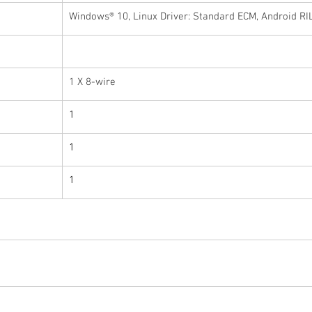
Windows® 10, Linux Driver: Standard ECM, Android RI
1 X 8-wire
1
1
1