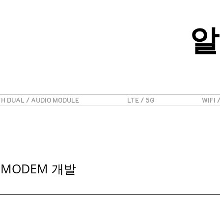
알
H DUAL / AUDIO MODULE
LTE / 5G
WIFI 
 4 MODEM 개발