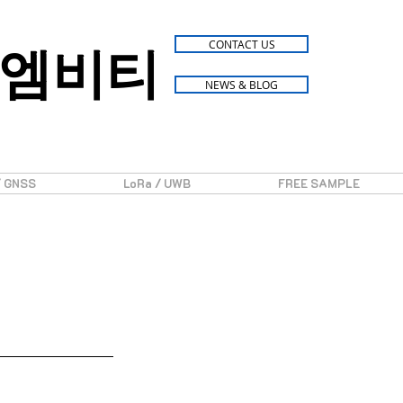
엠비티
CONTACT US
NEWS & BLOG
/ GNSS
LoRa / UWB
FREE SAMPLE