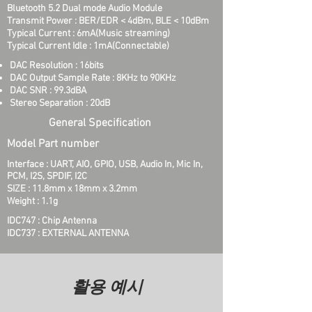
Bluetooth 5.2 Dual mode Audio Module
Transmit Power : BER/EDR < 4dBm, BLE < 10dBm
Typical Current : 6mA(Music streaming)
Typical Current Idle : 1mA(Connectable)
DAC Resolution : 16bits
DAC Output Sample Rate : 8KHz to 90KHz
DAC SNR : 99.3dBA
Stereo Separation : 20dB
General Specification
Model Part number
Interface : UART, AIO, GPIO, USB, Audio In, Mic In,
PCM, I2S, SPDIF, I2C
SIZE : 11.8mm x 18mm x 3.2mm
Weight : 1.1g
IDC747 : Chip Antenna
IDC737 : EXTERNAL ANTENNA
활용 예시